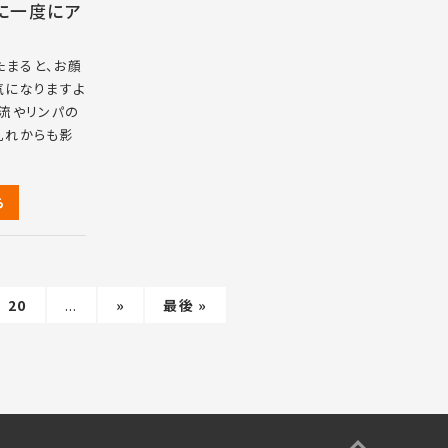
みに一度にア
たまると、お顔
気になりますよ
血流やリンパの
乱れからも影
ら
20
...
»
最後 »