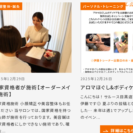
容整体・鍼灸
パーソナル・トレーニング
25年12月29日
2025年12月26日
家資格者が施術【オーダーメイ
アロマほぐし&ボディ
施術】
こんにちは！ サルース目黒
家資格施術 小顔矯正や美容整体もお任
伊藤です🙂 夏ぶりの投稿と
ください 当サロンでは、国家資格を持つ
した… 来年は週1でアップしま
灸師が施術を行っております。 美容鍼は
のイベン...
家資格者にしかできない施術であり、確
詳細はこち
...