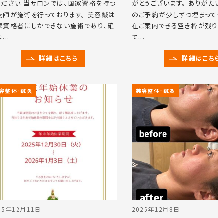
ください 当サロンでは、国家資格を持つ
がとうございます。 ありがた
灸師が施術を行っております。 美容鍼は
のご予約が少しずつ埋まってき
家資格者にしかできない施術であり、確
在ご案内できる空き枠が残り
...
て...
詳細はこちら
詳細はこち
容整体・鍼灸
美容整体・鍼灸
25年12月11日
2025年12月8日