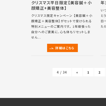
クリスマス平日限定【美容鍼＋小
年
顔矯正+美容整体】
い
クリスマス限定キャンペーン 【美容鍼＋小
と
顔矯正＋美容整体】がセットで受けられる
日
特別メニューのご案内です。 1年頑張った
ただ
自分へのご褒美に、心も体もリセットしま
せん...
詳細はこちら
4 / 34
«
1
2