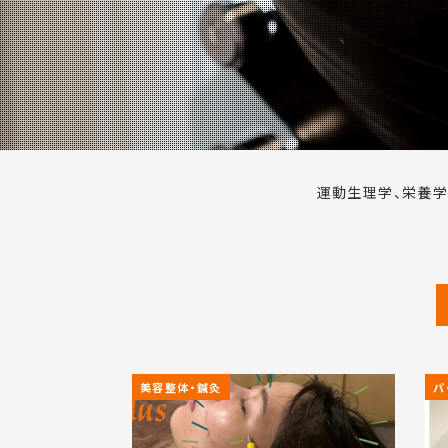
運動生理学、栄養学
美容整体・鍼灸
パ