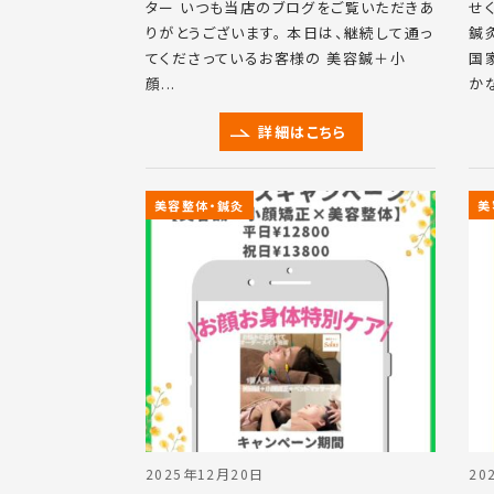
ター いつも当店のブログをご覧いただきあ
せ
りがとうございます。 本日は、継続して通っ
鍼
てくださっているお客様の 美容鍼＋小
国
顔...
かな
詳細はこちら
美容整体・鍼灸
美
2025年12月20日
20