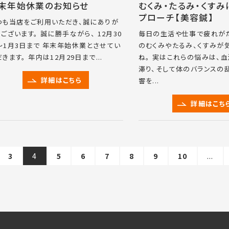
末年始休業のお知らせ
むくみ・たるみ・くす
プローチ【美容鍼】
つも当店をご利用いただき、誠にありが
うございます。 誠に勝手ながら、 12月30
毎日の生活や仕事で疲れが
～1月3日まで 年末年始休業とさせてい
のむくみやたるみ、くすみが
きます。 年内は12月29日まで...
ね。 実はこれらの悩みは、
滞り、そして体のバランスの
詳細はこちら
響を...
詳細はこち
3
4
5
6
7
8
9
10
...