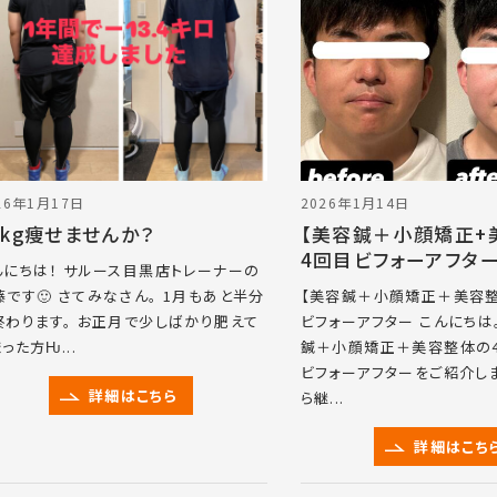
26年1月17日
2026年1月14日
0kg痩せませんか？
【美容鍼＋小顔矯正+
4回目ビフォーアフタ
んにちは！ サルース目黒店トレーナーの
藤です🙂 さてみなさん。 1月もあと半分
【美容鍼＋小顔矯正＋美容整
終わります。 お正月で少しばかり肥えて
ビフォーアフター こんにちは
った方Ƕ...
鍼＋小顔矯正＋美容整体の
ビフォーアフターをご紹介しま
詳細はこちら
ら継...
詳細はこち