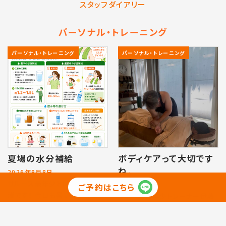
スタッフダイアリー
パーソナル・トレーニング
パーソナル・トレーニング
パーソナル・トレーニング
夏場の水分補給
ボディケアって大切です
ね。
2026年8月8日
サルース最年少トレーナー伊藤
2026年7月25日
ご予約はこちら
渚です！ 今日も暑い！ 屋外はも
サルース最年少トレーナー伊藤
ちろんのこと、屋内でも熱中症に
渚です！ 今日は晴天☀️ 熱中症
なる可能性があるので気をつけ
に気をつけないとですねᾗ...