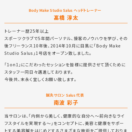
Body Make Studio Salus ヘッドトレーナー
髙橋 淳太
トレーナー歴25年以上
スポーツクラブで5年間パーソナル、接客のノウハウを学び、その
後フリーランス10年後、2014年10月に目黒に「Body Make
Studio Salus」1号店をオープン致しました。
「1on1」にこだわったセッションを皆様に提供させて頂くために
スタッフ一同日々邁進しております。
今後共、末永く宜しくお願い致します。
鍼灸サロン Salus 代表
南波 彩子
当サロンは、「内側から美しく、健康的な自分へ～前向きなライ
フスタイルを実現する～」をコンセプトに、美容と健康をサポー
トする美容鍼をはじめとするさまざまな施術をご提供しておりま