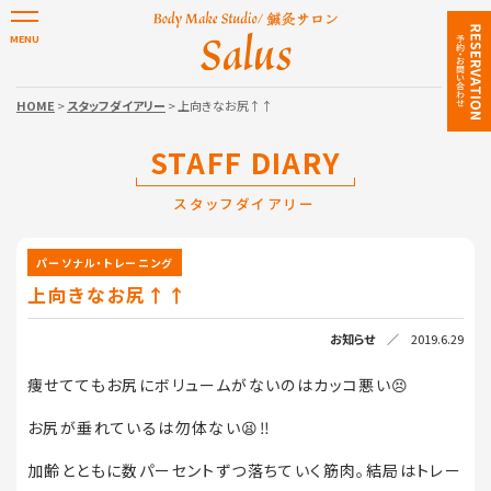
HOME
>
スタッフダイアリー
> 上向きなお尻↑↑
STAFF DIARY
スタッフダイアリー
パーソナル・トレーニング
上向きなお尻↑↑
お知らせ
／ 2019.6.29
痩せててもお尻にボリュームがないのはカッコ悪い😣
お尻が垂れているは勿体ない😫‼️
加齢とともに数パーセントずつ落ちていく筋肉。結局はトレー