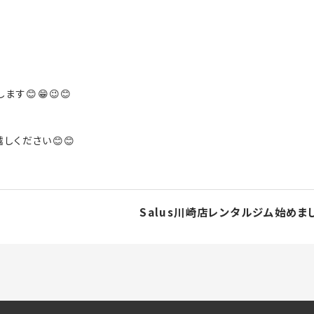
します
😊😁😉😊
しください😊😊
Salus川崎店レンタルジム始めまし