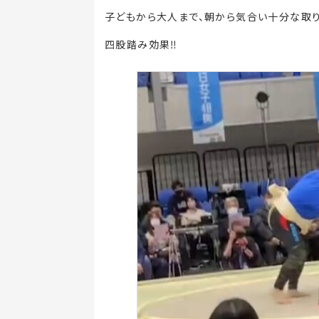
子どもから大人まで、朝から気合い十分な取り
四股踏み効果‼️