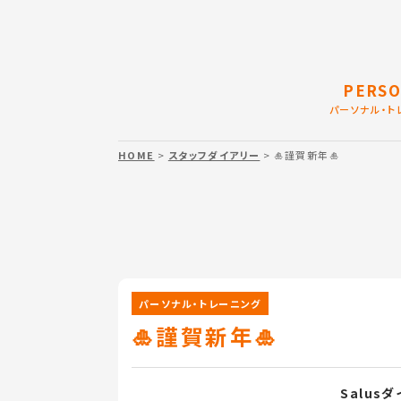
PERSO
パーソナル・ト
HOME
>
スタッフダイアリー
> 🎍謹賀新年🎍
パーソナル・トレーニング
🎍謹賀新年🎍
Salus