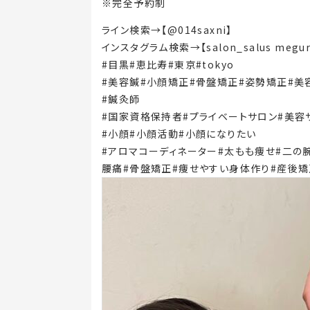
※完全予約制
ライン検索→【@014saxni】
インスタグラム検索→【salon_salus megur
#目黒#恵比寿#東京#tokyo
#美容鍼#小顔矯正#骨盤矯正#姿勢矯正#美
#鍼灸師
#国家資格保持者#プライベートサロン#美容
#小顔#小顔活動#小顔になりたい
#アロマコーディネーター#太もも痩せ#二の腕
腰痛#骨盤矯正#痩せやすい身体作り#産後矯