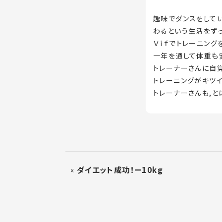
趣味でダンスをして
わるという生活をず
Ｖｉｆでトレーニング
一年を通して体重も
トレーナーさんに自
トレーニングがキツイ
トレーナーさんも,と
«
ダイエット成功！ー10kg